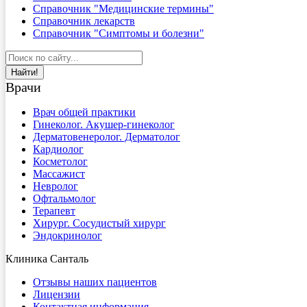
Справочник "Медицинские термины"
Справочник лекарств
Справочник "Симптомы и болезни"
Найти!
Врачи
Врач общей практики
Гинеколог. Акушер-гинеколог
Дерматовенеролог. Дерматолог
Кардиолог
Косметолог
Массажист
Невролог
Офтальмолог
Терапевт
Хирург. Сосудистый хирург
Эндокринолог
Клиника Санталь
Отзывы наших пациентов
Лицензии
Контактная информация