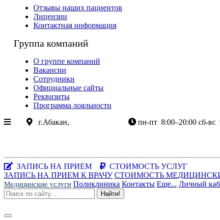
Отзывы наших пациентов
Лицензии
Контактная информация
Группа компаний
О группе компаний
Вакансии
Сотрудники
Официальные сайты
Реквизиты
Программа лояльности
г.Абакан,
ул.Крылова 85
пн-пт
8:00–20:00
сб-вс
+7 (3902) 305-085
+7-983-262-3003
Хакасия, г.Абакан, ул.Крылова, 85
Заказать звонок
|
WhatsApp
ЗАПИСЬ НА ПРИЕМ
СТОИМОСТЬ УСЛУГ
ЗАПИСЬ НА ПРИЕМ К ВРАЧУ
СТОИМОСТЬ МЕДИЦИНСК
Поликлиника
Контакты
Еще...
Личный каб
Медицинские услуги
Найти!