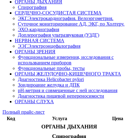
ОРГАНЫ ДЫХАНИЯ
Спирография
СЕРДЕЧНО-СОСУДИСТАЯ СИСТЕМА
ЭКГ.Электрокардиография. Велоэргометрия.
Суточное мониторирование АД, ЭКГ, по Холтеру.
ЭХО-кардиография
Доплерография ультразвуковая (УЗДГ)
НЕРВНАЯ СИСТЕМА
ЭЭГ.Электроэнцефалография
ОРГАНЫ ЗРЕНИЯ
Функциональные измерения, исследования с
использванием приборов
Функциональные пробы, тесты
ОРГАНЫ ЖЕЛУДОЧНО-КИШЕЧНОГО ТРАКТА
Диагностика Helicobacter pylori
Зондироание желудка и ДПК
рН-метрия и совмещенные с ней исследования
Диагностика пищевой непереносимости
ОРГАНЫ СЛУХА
Полный прайс-лист
Код
Услуга
Цена
ОРГАНЫ ДЫХАНИЯ
Спирография