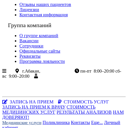
Отзывы наших пациентов
Лицензии
Контактная информация
Группа компаний
О группе компаний
Вакансии
Сотрудники
Официальные сайты
Реквизиты
Программа лояльности
г.Абакан,
ул.Крылова 85
пн-пт
8:00–20:00
сб-
вс
9:00–20:00
Результаты анализов
+7 (3902) 305-085
+7-983-262-3003
Хакасия, г.Абакан, ул.Крылова, 85
Заказать звонок
|
WhatsApp
ЗАПИСЬ НА ПРИЕМ
СТОИМОСТЬ УСЛУГ
ЗАПИСЬ НА ПРИЕМ К ВРАЧУ
СТОИМОСТЬ
МЕДИЦИНСКИХ УСЛУГ
РЕЗУЛЬТАТЫ АНАЛИЗОВ
НАМ
ДОВЕРЯЮТ!
Поликлиника
Контакты
Еще...
Личный
Медицинские услуги
кабинет