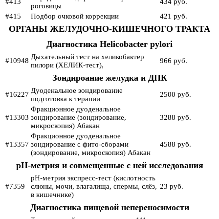
#413
434 руб.
роговицы
#415
Подбор очковой коррекции
421 руб.
ОРГАНЫ ЖЕЛУДОЧНО-КИШЕЧНОГО ТРАКТА
Диагностика Helicobacter pylori
Дыхательный тест на хеликобактер
#10948
966 руб.
пилори (ХЕЛИК-тест),
Зондироание желудка и ДПК
Дуоденальное зондирование
#16227
2500 руб.
подготовка к терапии
Фракционное дуоденальное
#13303
зондирование (зондирование,
3288 руб.
микроскопия) Абакан
Фракционное дуоденальное
#13357
зондирование с фито-сборами
4588 руб.
(зондирование, микроскопия) Абакан
рН-метрия и совмещенные с ней исследования
рН-метрия экспресс-тест (кислотность
#7359
слюны, мочи, влагалища, спермы, слёз,
23 руб.
в кишечнике)
Диагностика пищевой непереносимости