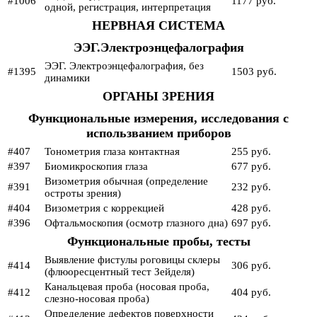
#1006
1177 руб.
одной, регистрация, интерпретация
НЕРВНАЯ СИСТЕМА
ЭЭГ.Электроэнцефалография
ЭЭГ. Электроэнцефалография, без
#1395
1503 руб.
динамики
ОРГАНЫ ЗРЕНИЯ
Функциональные измерения, исследования с
использванием приборов
#407
Тонометрия глаза контактная
255 руб.
#397
Биомикроскопия глаза
677 руб.
Визометрия обычная (определение
#391
232 руб.
остроты зрения)
#404
Визометрия с коррекцией
428 руб.
#396
Офтальмоскопия (осмотр глазного дна)
697 руб.
Функциональные пробы, тесты
Выявление фистулы роговицы склеры
#414
306 руб.
(флюоресцентный тест Зейделя)
Канальцевая проба (носовая проба,
#412
404 руб.
слезно-носовая проба)
Определение дефектов поверхности