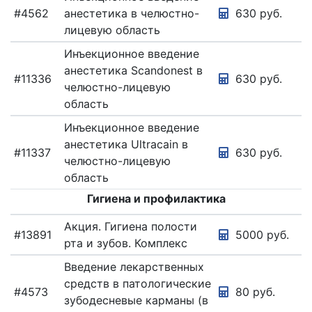
ПЕДИАТРИЯ
#4562
анестетика в челюстно-
630 руб.
лицевую область
ПРОФПАТОЛОГИЯ
Инъекционное введение
ПСИХИАТРИЯ
анестетика Scandonest в
#11336
630 руб.
ПСИХИАТРИЯ
челюстно-лицевую
ПЦР-
область
ДИАГНОСТИКА
Инъекционное введение
РЕНТГЕНОГРАФИЯ
анестетика Ultracain в
#11337
630 руб.
РЕФЛЕКСОТЕРАПИЯ
челюстно-лицевую
область
СЕМЕЙНЫЙ
ВРАЧ
Гигиена и профилактика
СПРАВКИ
Акция. Гигиена полости
#13891
5000 руб.
СТОМАТОЛОГИЯ
рта и зубов. Комплекс
ТРАВМАТОЛОГ-
Введение лекарственных
ОРТОПЕД
средств в патологические
(КИСТЕВОЙ
#4573
80 руб.
ХИРУРГ)
зубодесневые карманы (в