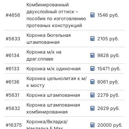
Комбинированный
двухслойный оттиск –
#4656
1546 руб.
пособие по изготовлению
протезных конструкций
Коронка бюгельная
#5633
2105 руб.
штампованная
Коронка м/к на
#6134
9828 руб.
драг.сплаве
#6133
Коронка м/к одиночная
15471 руб.
Коронка цельнолитая к м/
#6136
6061 руб.
к мосту
#5631
Коронка штампованная
2279 руб.
Коронка штампованная
#5632
2629 руб.
комбинированная
Коронка/Вкладка/
#16375
20000 руб.
Накладка E.Max