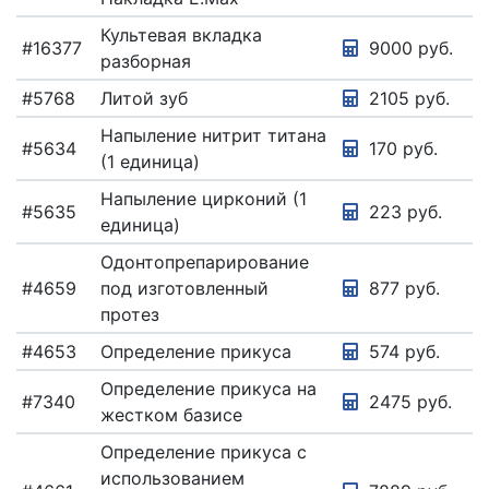
Культевая вкладка
#16377
9000 руб.
разборная
#5768
Литой зуб
2105 руб.
Напыление нитрит титана
#5634
170 руб.
(1 единица)
Напыление цирконий (1
#5635
223 руб.
единица)
Одонтопрепарирование
#4659
под изготовленный
877 руб.
протез
#4653
Определение прикуса
574 руб.
Определение прикуса на
#7340
2475 руб.
жестком базисе
Определение прикуса с
использованием