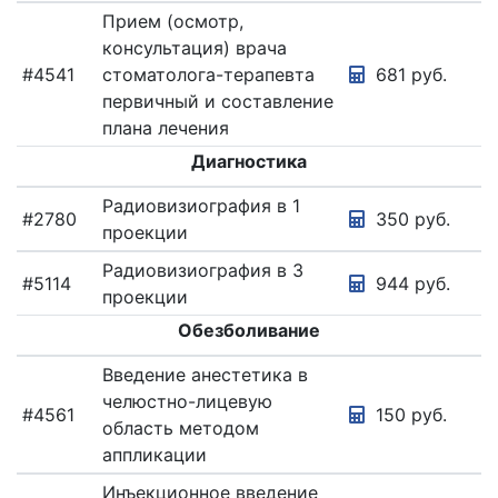
Прием (осмотр,
КОМПЛЕКСНЫЕ
ПРОГРАММЫ
консультация) врача
#4541
стоматолога-терапевта
681 руб.
КОСМЕТОЛОГИЯ
первичный и составление
ЛАБОРАТОРНЫЕ
плана лечения
ИССЛЕДОВАНИЯ
Диагностика
МАММОГРАФИЯ
МАММОЛОГИЯ
Радиовизиография в 1
#2780
350 руб.
проекции
МАССАЖ
Радиовизиография в 3
МЕДИЦИНСКИЕ
#5114
944 руб.
ПРОЦЕДУРЫ
проекции
Обезболивание
МИКРОСКОПИЯ
НЕВРОЛОГИЯ
Введение анестетика в
челюстно-лицевую
ОНКОЛОГИЯ
#4561
150 руб.
область методом
ОТОРИНОЛАРИНГОЛОГИЯ
аппликации
ОФТАЛЬМОЛОГИЯ
Инъекционное введение