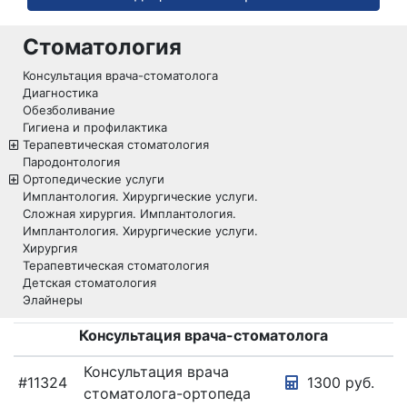
ВЫЯВЛЕНИЕ
КОВИД
Стоматология
ГАСТРОЭНТЕРОЛОГИЯ
Консультация врача-стоматолога
Диагностика
ГЕНЕТИЧЕСКИЕ
ИССЛЕДОВАНИЯ
Обезболивание
Гигиена и профилактика
ГЕНЕТИЧЕСКИЙ
Терапевтическая стоматология
ПАСПОРТ
Пародонтология
Ортопедические услуги
ГИНЕКОЛОГИЯ
Имплантология. Хирургические услуги.
Сложная хирургия. Имплантология.
ДЕРМАТОЛОГИЯ
Имплантология. Хирургические услуги.
ДНК
Хирургия
Терапевтическая стоматология
ИНФЕКТОЛОГИЯ
Детская стоматология
Элайнеры
ИФА-
ДИАГНОСТИКА
Консультация врача-стоматолога
КАРДИОЛОГИЯ
Консультация врача
КЛЕЩЕВОЙ
#11324
1300 руб.
стоматолога-ортопеда
ЭНЦЕФАЛИТ