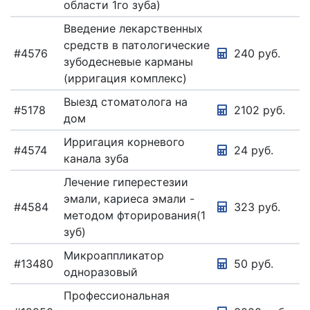
области 1го зуба)
ТРАВМАТОЛОГИЯ
И
Введение лекарственных
ОРТОПЕДИЯ
средств в патологические
УЛЬТРАЗВУКОВАЯ
#4576
240 руб.
зубодесневые карманы
ДИАГНОСТИКА
(ирригация комплекс)
УРОЛОГИЯ
Выезд стоматолога на
ФУНКЦИОНАЛЬНАЯ
#5178
2102 руб.
дом
ДИАГНОСТИКА
Ирригация корневого
ХИРУРГИЯ
#4574
24 руб.
канала зуба
ЭКО,
РЕПРОДУКТОЛОГИЯ
Лечение гиперестезии
эмали, кариеса эмали -
ЭКО.
#4584
323 руб.
РЕПРОДУКТОЛОГИЯ
методом фторирования(1
зуб)
ЭНДОКРИНОЛОГИЯ
Микроаппликатор
ЭНДОСКОПИЯ
#13480
50 руб.
одноразовый
Профессиональная