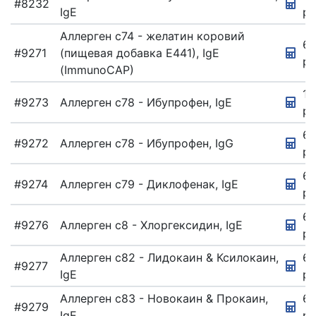
#8232
IgE
ру
Аллерген c74 - желатин коровий
67
#9271
(пищевая добавка Е441), IgE
ру
(ImmunoCAP)
16
#9273
Аллерген c78 - Ибупрофен, IgE
ру
67
#9272
Аллерген c78 - Ибупрофен, IgG
ру
67
#9274
Аллерген c79 - Диклофенак, IgE
ру
6
#9276
Аллерген c8 - Хлоргексидин, IgE
ру
Аллерген c82 - Лидокаин & Ксилокаин,
67
#9277
IgE
ру
Аллерген c83 - Новокаин & Прокаин,
67
#9279
IgE
ру