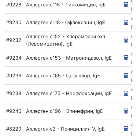
67
#9228
Аллерген c115 - Линкомицин, IgE
ру
67
#9230
Аллерген c118 - Офлоксацин, IgE
ру
Аллерген c152 - Хлорамфеникол
67
#9232
(Левомицетин), IgE
ру
6
#9234
Аллерген c153 - Метронидазол, IgE
ру
67
#9236
Аллерген c165 - Цефаклор, IgE
ру
67
#9238
Аллерген c175 - Норфлоксацин, IgE
ру
67
#9240
Аллерген c196 - Эпинефрин, IgE
ру
6
#8229
Аллерген c2 - Пенициллин V, IgE
ру