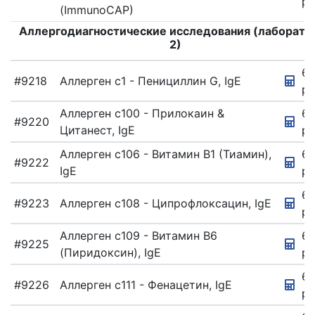
ру
ТРАВМАТОЛОГИЯ
(ImmunoCAP)
И
ОРТОПЕДИЯ
Аллергодиагностические исследования (лаборато
2)
УЛЬТРАЗВУКОВАЯ
ДИАГНОСТИКА
67
#9218
Аллерген c1 - Пенициллин G, IgE
УРОЛОГИЯ
ру
ФУНКЦИОНАЛЬНАЯ
Аллерген c100 - Прилокаин &
6
#9220
ДИАГНОСТИКА
Цитанест, IgE
ру
ХИРУРГИЯ
Аллерген c106 - Витамин В1 (Тиамин),
67
#9222
ЭКО,
IgE
ру
РЕПРОДУКТОЛОГИЯ
6
ЭКО.
#9223
Аллерген c108 - Ципрофлоксацин, IgE
ру
РЕПРОДУКТОЛОГИЯ
Аллерген c109 - Витамин В6
67
ЭНДОКРИНОЛОГИЯ
#9225
(Пиридоксин), IgE
ру
ЭНДОСКОПИЯ
6
#9226
Аллерген c111 - Фенацетин, IgE
ру