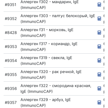
Аллерген f302 - мандарин, IgE
67
#9351
(ImmunoCAP)
ру
Аллерген f303 - палтус белокорый, IgE
67
#9352
(ImmunoCAP)
ру
Аллерген f31 - морковь, IgE
67
#8428
(ImmunoCAP)
ру
Аллерген f317 - кориандр, IgE
6
#9353
(ImmunoCAP)
ру
Аллерген f319 - свекла, IgE
6
#9354
(ImmunoCAP)
ру
Аллерген f320 - рак речной, IgE
6
#9355
(ImmunoCAP)
ру
Аллерген f322 - смородина красная,
67
#9356
IgE (ImmunoCAP)
ру
Аллерген f329 - арбуз, IgE
67
#9357
(ImmunoCAP)
ру