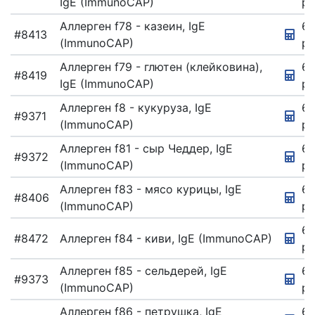
IgE (ImmunoCAP)
ру
Аллерген f78 - казеин, IgE
67
#8413
(ImmunoCAP)
ру
Аллерген f79 - глютен (клейковина),
67
#8419
IgE (ImmunoCAP)
ру
Аллерген f8 - кукуруза, IgE
67
#9371
(ImmunoCAP)
ру
Аллерген f81 - сыр Чеддер, IgE
67
#9372
(ImmunoCAP)
ру
Аллерген f83 - мясо курицы, IgE
67
#8406
(ImmunoCAP)
ру
67
#8472
Аллерген f84 - киви, IgE (ImmunoCAP)
ру
Аллерген f85 - сельдерей, IgE
6
#9373
(ImmunoCAP)
ру
Аллерген f86 - петрушка, IgE
67