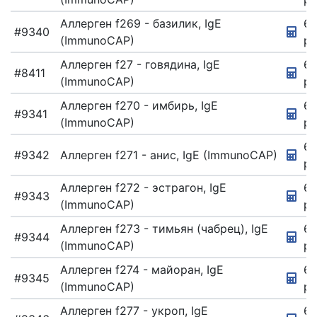
Аллерген f269 - базилик, IgE
67
#9340
(ImmunoCAP)
ру
Аллерген f27 - говядина, IgE
67
#8411
(ImmunoCAP)
ру
Аллерген f270 - имбирь, IgE
6
#9341
(ImmunoCAP)
ру
67
#9342
Аллерген f271 - анис, IgE (ImmunoCAP)
ру
Аллерген f272 - эстрагон, IgE
6
#9343
(ImmunoCAP)
ру
Аллерген f273 - тимьян (чабрец), IgE
67
#9344
(ImmunoCAP)
ру
Аллерген f274 - майоран, IgE
67
#9345
(ImmunoCAP)
ру
Аллерген f277 - укроп, IgE
67