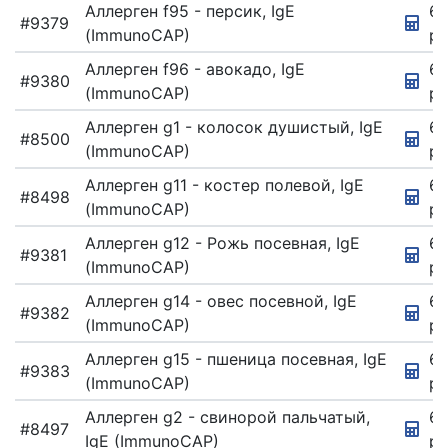
Аллерген f95 - персик, IgE
67
#9379
(ImmunoCAP)
ру
Аллерген f96 - авокадо, IgE
67
#9380
(ImmunoCAP)
ру
Аллерген g1 - колосок душистый, IgE
67
#8500
(ImmunoCAP)
ру
Аллерген g11 - костер полевой, IgE
6
#8498
(ImmunoCAP)
ру
Аллерген g12 - Рожь посевная, IgE
67
#9381
(ImmunoCAP)
ру
Аллерген g14 - овес посевной, IgE
67
#9382
(ImmunoCAP)
ру
Аллерген g15 - пшеница посевная, IgE
67
#9383
(ImmunoCAP)
ру
Аллерген g2 - свинорой пальчатый,
67
#8497
IgE (ImmunoCAP)
ру