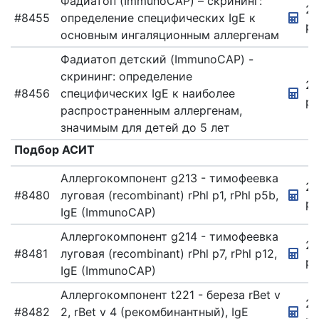
Фадиатоп (ImmunoCAP) – скрининг:
2
ПЕДИАТРИЯ
#8455
определение специфических IgE к
ру
ПРОФПАТОЛОГИЯ
основным ингаляционным аллергенам
ПСИХИАТРИЯ
Фадиатоп детский (ImmunoCAP) -
скрининг: определение
ПСИХИАТРИЯ
2
#8456
специфических IgE к наиболее
ру
ПЦР-
распространенным аллергенам,
ДИАГНОСТИКА
значимым для детей до 5 лет
РЕНТГЕНОГРАФИЯ
Подбор АСИТ
РЕФЛЕКСОТЕРАПИЯ
Аллергокомпонент g213 - тимофеевка
2
СЕМЕЙНЫЙ
#8480
луговая (recombinant) rPhl p1, rPhl p5b,
ВРАЧ
ру
IgE (ImmunoCAP)
СПРАВКИ
Аллергокомпонент g214 - тимофеевка
2
СТОМАТОЛОГИЯ
#8481
луговая (recombinant) rPhl p7, rPhl p12,
ру
ТРАВМАТОЛОГ-
IgE (ImmunoCAP)
ОРТОПЕД
(КИСТЕВОЙ
Аллергокомпонент t221 - береза rBet v
ХИРУРГ)
2
#8482
2, rBet v 4 (рекомбинантный), IgE