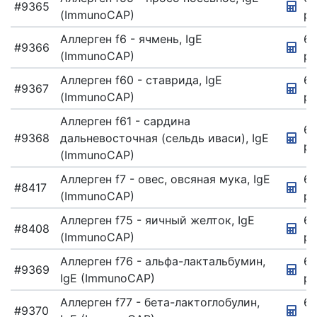
#9365
(ImmunoCAP)
ру
Аллерген f6 - ячмень, IgE
6
#9366
(ImmunoCAP)
ру
Аллерген f60 - ставрида, IgE
67
#9367
(ImmunoCAP)
ру
Аллерген f61 - сардина
67
#9368
дальневосточная (сельдь иваси), IgE
ру
(ImmunoCAP)
Аллерген f7 - овес, овсяная мука, IgE
67
#8417
(ImmunoCAP)
ру
Аллерген f75 - яичный желток, IgE
67
#8408
(ImmunoCAP)
ру
Аллерген f76 - альфа-лактальбумин,
67
#9369
IgE (ImmunoCAP)
ру
Аллерген f77 - бета-лактоглобулин,
6
#9370