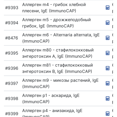
Аллерген m4 - грибок хлебной
67
#9393
плесени, IgE (ImmunoCAP)
ру
Аллерген m5 - дрожжеподобный
67
#9394
грибок, IgE (ImmunoCAP)
ру
Аллерген m6 - Alternaria alternata, IgE
6
#8476
(ImmunoCAP)
ру
Аллерген m80 - стафилококковый
67
#9395
энтеротоксин А, IgE (ImmunoCAP)
ру
Аллерген m81 - стафилококковый
6
#9396
энтеротоксин B, IgE (ImmunoCAP)
ру
Аллерген m9 - микозы растений, IgE
67
#9397
(ImmunoCAP)
ру
Аллерген p1 - аскарида, IgE
67
#9398
(ImmunoCAP)
ру
Аллерген p4 - анизакида, IgE
6
#9399
(ImmunoCAP)
ру