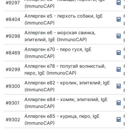
#9297
(ImmunoCAP)
ру
Аллерген e5 - перхоть собаки, IgE
67
#8404
(ImmunoCAP)
ру
Аллерген e6 - морская свинка,
67
#9298
эпителий, IgE (ImmunoCAP)
ру
Аллерген e70 - перо гуся, IgE
67
#8469
(ImmunoCAP)
ру
Аллерген e78 - попугай волнистый,
67
#9299
перо, IgE (ImmunoCAP)
ру
Аллерген e82 - кролик, эпителий, IgE
67
#9300
(ImmunoCAP)
ру
Аллерген e84 - хомяк, эпителий, IgE
6
#9301
(ImmunoCAP)
ру
Аллерген e85 - курица, перо, IgE
67
#9302
(ImmunoCAP)
ру