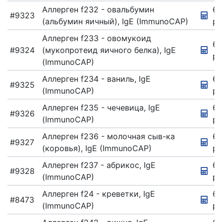
Аллерген f232 - овальбумин
6
#9323
(альбумин яичный), IgE (ImmunoCAP)
ру
Аллерген f233 - овомукоид
67
#9324
(мукопротеид яичного белка), IgE
ру
(ImmunoCAP)
Аллерген f234 - ваниль, IgE
67
#9325
(ImmunoCAP)
ру
Аллерген f235 - чечевица, IgE
67
#9326
(ImmunoCAP)
ру
Аллерген f236 - молочная cыв-ка
67
#9327
(коровья), IgE (ImmunoCAP)
ру
Аллерген f237 - абрикос, IgE
67
#9328
(ImmunoCAP)
ру
Аллерген f24 - креветки, IgE
67
#8473
(ImmunoCAP)
ру