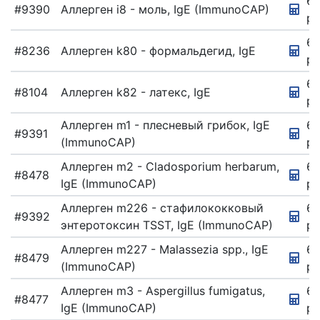
67
#9390
Аллерген i8 - моль, IgE (ImmunoCAP)
ру
67
#8236
Аллерген k80 - формальдегид, IgE
ру
67
#8104
Аллерген k82 - латекс, IgE
ру
Аллерген m1 - плесневый грибок, IgE
67
#9391
(ImmunoCAP)
ру
Аллерген m2 - Cladosporium herbarum,
67
#8478
IgE (ImmunoCAP)
ру
Аллерген m226 - стафилококковый
67
#9392
энтеротоксин TSST, IgE (ImmunoCAP)
ру
Аллерген m227 - Malassezia spp., IgE
6
#8479
(ImmunoCAP)
ру
Аллерген m3 - Aspergillus fumigatus,
67
#8477
IgE (ImmunoCAP)
ру