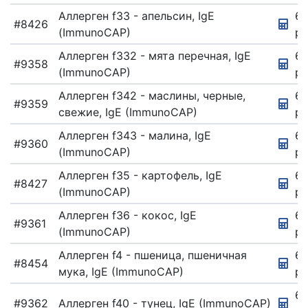
Аллерген f33 - апельсин, IgE
67
#8426
(ImmunoCAP)
ру
Аллерген f332 - мята перечная, IgE
6
#9358
(ImmunoCAP)
ру
Аллерген f342 - маслины, черные,
67
#9359
свежие, IgE (ImmunoCAP)
ру
Аллерген f343 - малина, IgE
67
#9360
(ImmunoCAP)
ру
Аллерген f35 - картофель, IgE
67
#8427
(ImmunoCAP)
ру
Аллерген f36 - кокос, IgE
67
#9361
(ImmunoCAP)
ру
Аллерген f4 - пшеница, пшеничная
67
#8454
мука, IgE (ImmunoCAP)
ру
67
#9362
Аллерген f40 - тунец, IgE (ImmunoCAP)