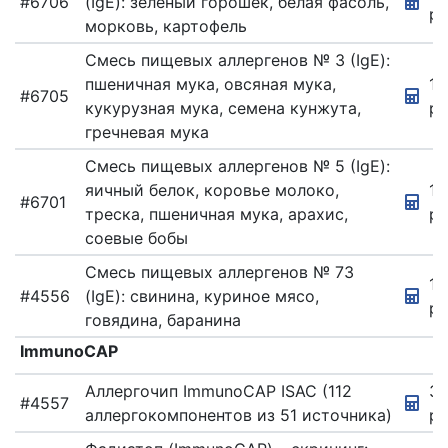
#6706
(IgE): зеленый горошек, белая фасоль,
ру
КОМПЛЕКСНЫЕ
морковь, картофель
ПРОГРАММЫ
Смесь пищевых аллергенов № 3 (IgE):
КОСМЕТОЛОГИЯ
пшеничная мука, овсяная мука,
12
#6705
ЛАБОРАТОРНЫЕ
кукурузная мука, семена кунжута,
ру
ИССЛЕДОВАНИЯ
гречневая мука
МАММОГРАФИЯ
Смесь пищевых аллергенов № 5 (IgE):
МАММОЛОГИЯ
яичный белок, коровье молоко,
12
#6701
треска, пшеничная мука, арахис,
ру
МАССАЖ
соевые бобы
МЕДИЦИНСКИЕ
ПРОЦЕДУРЫ
Смесь пищевых аллергенов № 73
12
#4556
(IgE): свинина, куриное мясо,
МИКРОСКОПИЯ
ру
говядина, баранина
НЕВРОЛОГИЯ
ImmunoCAP
ОНКОЛОГИЯ
Аллергочип ImmunoCAP ISAC (112
3
ОТОРИНОЛАРИНГОЛОГИЯ
#4557
аллергокомпонентов из 51 источника)
ру
ОФТАЛЬМОЛОГИЯ