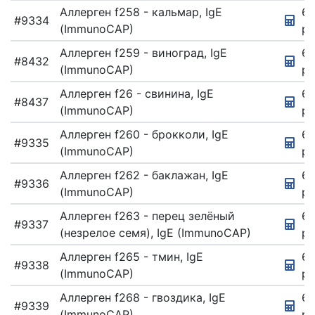
Аллерген f258 - кальмар, IgE
67
#9334
(ImmunoCAP)
ру
Аллерген f259 - виноград, IgE
67
#8432
(ImmunoCAP)
ру
Аллерген f26 - свинина, IgE
67
#8437
(ImmunoCAP)
ру
Аллерген f260 - брокколи, IgE
6
#9335
(ImmunoCAP)
ру
Аллерген f262 - баклажан, IgE
6
#9336
(ImmunoCAP)
ру
Аллерген f263 - перец зелёный
67
#9337
(незрелое семя), IgE (ImmunoCAP)
ру
Аллерген f265 - тмин, IgE
67
#9338
(ImmunoCAP)
ру
Аллерген f268 - гвоздика, IgE
67
#9339
(ImmunoCAP)
ру