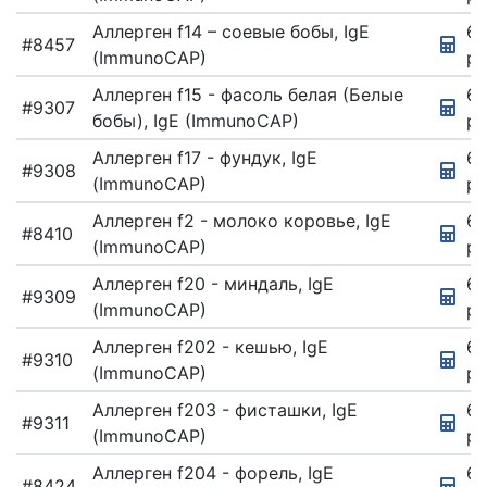
Аллерген f14 – соевые бобы, IgE
67
#8457
(ImmunoCAP)
ру
Аллерген f15 - фасоль белая (Белые
67
#9307
бобы), IgE (ImmunoCAP)
ру
Аллерген f17 - фундук, IgE
67
#9308
(ImmunoCAP)
ру
Аллерген f2 - молоко коровье, IgE
67
#8410
(ImmunoCAP)
ру
Аллерген f20 - миндаль, IgE
67
#9309
(ImmunoCAP)
ру
Аллерген f202 - кешью, IgE
67
#9310
(ImmunoCAP)
ру
Аллерген f203 - фисташки, IgE
67
#9311
(ImmunoCAP)
ру
Аллерген f204 - форель, IgE
67
#8424