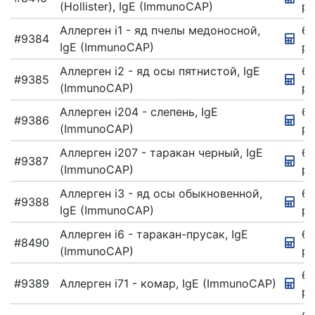
(Hollister), IgE (ImmunoCAP)
ру
Аллерген i1 - яд пчелы медоносной,
67
#9384
IgE (ImmunoCAP)
ру
Аллерген i2 - яд осы пятнистой, IgE
67
#9385
(ImmunoCAP)
ру
Аллерген i204 - слепень, IgE
67
#9386
(ImmunoCAP)
ру
Аллерген i207 - таракан черный, IgE
67
#9387
(ImmunoCAP)
ру
Аллерген i3 - яд осы обыкновенной,
67
#9388
IgE (ImmunoCAP)
ру
Аллерген i6 - таракан-прусак, IgE
67
#8490
(ImmunoCAP)
ру
67
#9389
Аллерген i71 - комар, IgE (ImmunoCAP)
ру