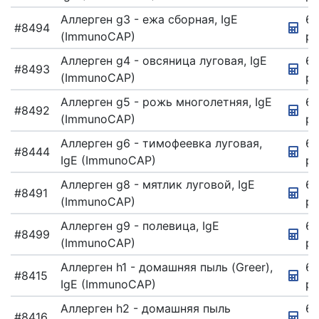
Аллерген g3 - ежа сборная, IgE
6
#8494
(ImmunoCAP)
ру
Аллерген g4 - овсяница луговая, IgE
67
#8493
(ImmunoCAP)
ру
Аллерген g5 - рожь многолетняя, IgE
6
#8492
(ImmunoCAP)
ру
Аллерген g6 - тимофеевка луговая,
67
#8444
IgE (ImmunoCAP)
ру
Аллерген g8 - мятлик луговой, IgE
67
#8491
(ImmunoCAP)
ру
Аллерген g9 - полевица, IgE
67
#8499
(ImmunoCAP)
ру
Аллерген h1 - домашняя пыль (Greer),
6
#8415
IgE (ImmunoCAP)
ру
Аллерген h2 - домашняя пыль
6
#8416