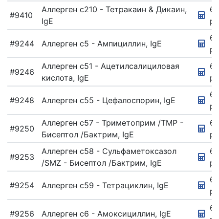
Аллерген c210 - Тетракаин & Дикаин,
67
#9410
IgE
ру
67
#9244
Аллерген c5 - Ампициллин, IgE
ру
Аллерген c51 - Ацетилсалициловая
67
#9246
кислота, IgE
ру
67
#9248
Аллерген c55 - Цефалоспорин, IgE
ру
Аллерген c57 - Триметоприм /TMP -
67
#9250
Бисептол /Бактрим, IgE
ру
Аллерген c58 - Сульфаметоксазол
6
#9253
/SMZ - Бисептол /Бактрим, IgE
ру
67
#9254
Аллерген c59 - Тетрациклин, IgE
ру
67
#9256
Аллерген c6 - Амоксициллин, IgE