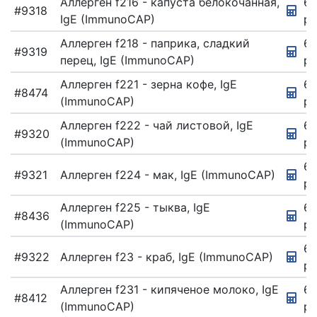
Аллерген f216 - капуста белокочанная,
67
#9318
IgE (ImmunoCAP)
ру
Аллерген f218 - паприка, сладкий
67
#9319
перец, IgE (ImmunoCAP)
ру
Аллерген f221 - зерна кофе, IgE
67
#8474
(ImmunoCAP)
ру
Аллерген f222 - чай листовой, IgE
67
#9320
(ImmunoCAP)
ру
67
#9321
Аллерген f224 - мак, IgE (ImmunoCAP)
ру
Аллерген f225 - тыква, IgE
67
#8436
(ImmunoCAP)
ру
6
#9322
Аллерген f23 - краб, IgE (ImmunoCAP)
ру
Аллерген f231 - кипяченое молоко, IgE
6
#8412
(ImmunoCAP)
ру