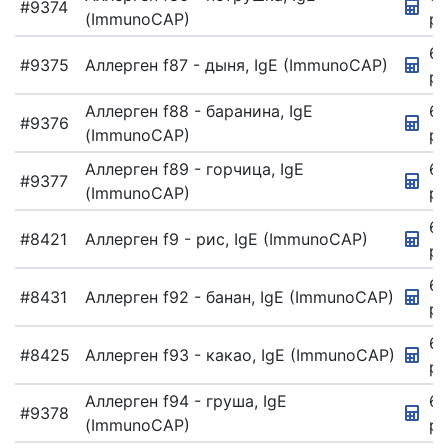
#9374
(ImmunoCAP)
ру
67
#9375
Аллерген f87 - дыня, IgE (ImmunoCAP)
ру
Аллерген f88 - баранина, IgE
67
#9376
(ImmunoCAP)
ру
Аллерген f89 - горчица, IgE
67
#9377
(ImmunoCAP)
ру
67
#8421
Аллерген f9 - рис, IgE (ImmunoCAP)
ру
67
#8431
Аллерген f92 - банан, IgE (ImmunoCAP)
ру
67
#8425
Аллерген f93 - какао, IgE (ImmunoCAP)
ру
Аллерген f94 - груша, IgE
67
#9378
(ImmunoCAP)
ру