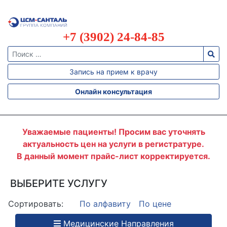
+7 (3902) 24-84-85
АЛЛЕРГОДИАГНОСТИКА
АЛЛЕРГОЛОГИЯ
Запись на прием к врачу
АНАЛИЗ
КАЛА
Онлайн консультация
АНАЛИЗ
КРОВИ
АНАЛИЗ
МОЧИ
Уважаемые пациенты! Просим вас уточнять
актуальность цен на услуги в регистратуре.
БАКТЕРИОЛОГИЯ
В данный момент прайс-лист корректируется.
БИОХИМИЯ
ВАКЦИНАЦИЯ
ВЫБЕРИТЕ УСЛУГУ
ВЫЕЗД
Сортировать:
По алфавиту
По цене
ВРАЧА
НА
ДОМ
Медицинские Направления