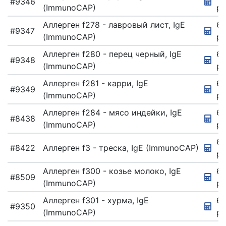
#9346
(ImmunoCAP)
ру
Аллерген f278 - лавровый лист, IgE
67
#9347
(ImmunoCAP)
ру
Аллерген f280 - перец черный, IgE
67
#9348
(ImmunoCAP)
ру
Аллерген f281 - карри, IgE
67
#9349
(ImmunoCAP)
ру
Аллерген f284 - мясо индейки, IgE
67
#8438
(ImmunoCAP)
ру
67
#8422
Аллерген f3 - треска, IgE (ImmunoCAP)
ру
Аллерген f300 - козье молоко, IgE
67
#8509
(ImmunoCAP)
ру
Аллерген f301 - хурма, IgE
67
#9350
(ImmunoCAP)
ру