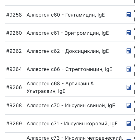
ру
67
#9258
Аллерген c60 - Гентамицин, IgE
ру
6
#9260
Аллерген c61 - Эритромицин, IgE
ру
67
#9262
Аллерген c62 - Доксициклин, IgE
ру
6
#9264
Аллерген c66 - Стрептомицин, IgE
ру
Аллерген c68 - Артикаин &
67
#9266
Ультракаин, IgE
ру
67
#9268
Аллерген c70 - Инсулин свиной, IgE
ру
67
#9269
Аллерген c71 - Инсулин коровий, IgE
ру
Аллерген c73 - Инсулин человеческий,
67