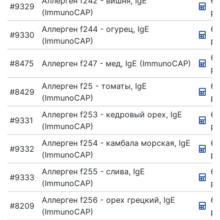
Аллерген f242 - вишня, IgE
67
#9329
(ImmunoCAP)
ру
Аллерген f244 - огурец, IgE
6
#9330
(ImmunoCAP)
ру
67
#8475
Аллерген f247 - мед, IgE (ImmunoCAP)
ру
Аллерген f25 - томаты, IgE
67
#8429
(ImmunoCAP)
ру
Аллерген f253 - кедровый орех, IgE
67
#9331
(ImmunoCAP)
ру
Аллерген f254 - камбала морская, IgE
6
#9332
(ImmunoCAP)
ру
Аллерген f255 - слива, IgE
67
#9333
(ImmunoCAP)
ру
Аллерген f256 - орех грецкий, IgE
67
#8209
(ImmunoCAP)
ру