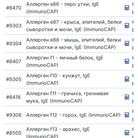
Аллерген e86 - перо утки, IgE
67
#8470
(ImmunoCAP)
ру
Аллерген e87 - крыса, эпителий, белки
67
#9303
сыворотки и мочи, IgE (ImmunoCAP)
ру
Аллерген e88 - мышь, эпителий, белки
67
#9304
сыворотки и мочи, IgE (ImmunoCAP)
ру
Аллерген f1 - яичный белок, IgE
67
#8407
(ImmunoCAP)
ру
Аллерген f10 - кунжут, IgE
67
#9305
(ImmunoCAP)
ру
Аллерген f11 - гречиха, гречневая
6
#8418
мука, IgE (ImmunoCAP)
ру
6
#9306
Аллерген f12 - горох, IgE (ImmunoCAP)
ру
Аллерген f13 - арахис, IgE
67
#8505
(ImmunoCAP)
ру