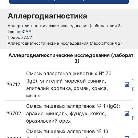
ВЫЯВЛЕНИЕ
КОВИД
Аллергодиагностика
ГАСТРОЭНТЕРОЛОГИЯ
Аллергодиагностические исследования (лаборатория 3)
ImmunoCAP
ГЕНЕТИЧЕСКИЕ
ИССЛЕДОВАНИЯ
Подбор АСИТ
Аллергодиагностические исследования (лаборатория 2)
ГЕНЕТИЧЕСКИЙ
ПАСПОРТ
Аллергодиагностические исследования (лаборато
3)
ГИНЕКОЛОГИЯ
ДЕРМАТОЛОГИЯ
Смесь аллергенов животных № 70
(IgE): эпителий морской свинки,
12
ДНК
#6712
эпителий кролика, хомяк, крыса,
ру
ИНФЕКТОЛОГИЯ
мышь
ИФА-
Смесь пищевых аллергенов № 1 (IgG):
ДИАГНОСТИКА
12
#6702
арахис, миндаль, фундук, кокос,
ру
КАРДИОЛОГИЯ
бразильский орех
КЛЕЩЕВОЙ
Смесь пищевых аллергенов № 13
ЭНЦЕФАЛИТ
12