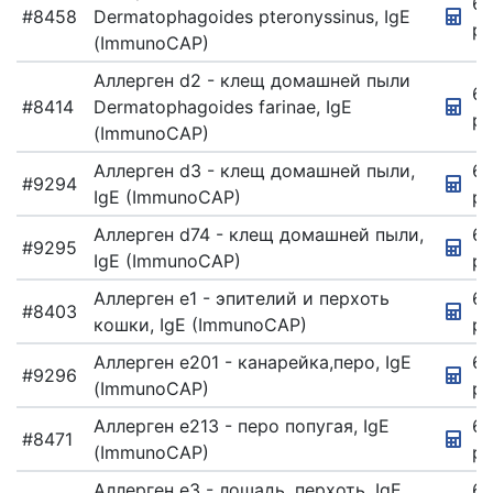
67
#8458
Dermatophagoides pteronyssinus, IgE
ру
(ImmunoCAP)
Аллерген d2 - клещ домашней пыли
6
#8414
Dermatophagoides farinae, IgE
ру
(ImmunoCAP)
Аллерген d3 - клещ домашней пыли,
67
#9294
IgE (ImmunoCAP)
ру
Аллерген d74 - клещ домашней пыли,
67
#9295
IgE (ImmunoCAP)
ру
Аллерген e1 - эпителий и перхоть
67
#8403
кошки, IgE (ImmunoCAP)
ру
Аллерген e201 - канарейка,перо, IgE
6
#9296
(ImmunoCAP)
ру
Аллерген e213 - перо попугая, IgE
67
#8471
(ImmunoCAP)
ру
Аллерген e3 - лошадь, перхоть, IgE
67