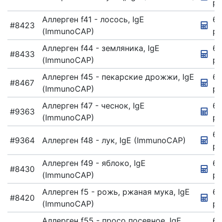
ру
Аллерген f41 - лосось, IgE
67
#8423
(ImmunoCAP)
ру
Аллерген f44 - земляника, IgE
6
#8433
(ImmunoCAP)
ру
Аллерген f45 - пекарские дрожжи, IgE
6
#8467
(ImmunoCAP)
ру
Аллерген f47 - чеснок, IgE
6
#9363
(ImmunoCAP)
ру
67
#9364
Аллерген f48 - лук, IgE (ImmunoCAP)
ру
Аллерген f49 - яблоко, IgE
67
#8430
(ImmunoCAP)
ру
Аллерген f5 - рожь, ржаная мука, IgE
67
#8420
(ImmunoCAP)
ру
Аллерген f55 - просо посевное, IgE
67