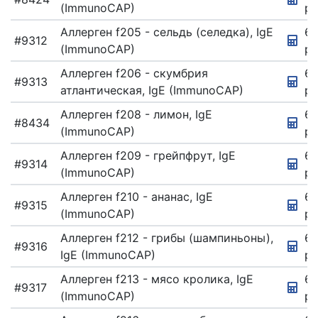
(ImmunoCAP)
ру
Аллерген f205 - сельдь (селедка), IgE
67
#9312
(ImmunoCAP)
ру
Аллерген f206 - скумбрия
67
#9313
атлантическая, IgE (ImmunoCAP)
ру
Аллерген f208 - лимон, IgE
67
#8434
(ImmunoCAP)
ру
Аллерген f209 - грейпфрут, IgE
67
#9314
(ImmunoCAP)
ру
Аллерген f210 - ананас, IgE
6
#9315
(ImmunoCAP)
ру
Аллерген f212 - грибы (шампиньоны),
67
#9316
IgE (ImmunoCAP)
ру
Аллерген f213 - мясо кролика, IgE
67
#9317
(ImmunoCAP)
ру