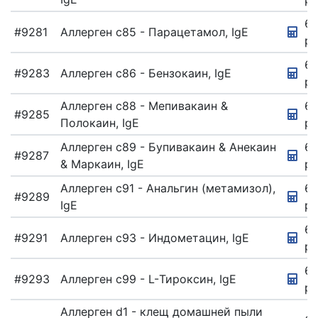
67
#9281
Аллерген c85 - Парацетамол, IgE
ру
67
#9283
Аллерген c86 - Бензокаин, IgE
ру
Аллерген c88 - Мепивакаин &
67
#9285
Полокаин, IgE
ру
Аллерген c89 - Бупивакаин & Анекаин
67
#9287
& Маркаин, IgE
ру
Аллерген c91 - Анальгин (метамизол),
67
#9289
IgE
ру
67
#9291
Аллерген c93 - Индометацин, IgE
ру
67
#9293
Аллерген c99 - L-Тироксин, IgE
ру
Аллерген d1 - клещ домашней пыли