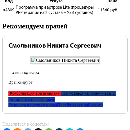
Код
Услуга
Цена
Программа при артрозе Lite (процедуры
#4809
11340 руб.
PRP терапии на 2 сустава + УЗИ суставов)
Рекомендуем врачей
Смольников Никита Сергеевич
4.60
/ Оценок
34
Врач-хирург
Консультация врача онлайн
Записаться на прием к врачу
Оставить отзыв о враче
Открыть карточку врача
Перейти на прайс-лист
Поделиться в соцсетях: