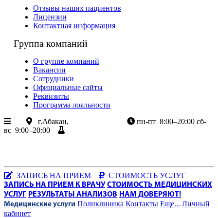
Отзывы наших пациентов
Лицензии
Контактная информация
Группа компаний
О группе компаний
Вакансии
Сотрудники
Официальные сайты
Реквизиты
Программа лояльности
г.Абакан,
ул.Крылова 85
пн-пт
8:00–20:00
сб-
вс
9:00–20:00
Результаты анализов
+7 (3902) 305-085
+7-983-262-3003
Хакасия, г.Абакан, ул.Крылова, 85
Заказать звонок
|
WhatsApp
ЗАПИСЬ НА ПРИЕМ
СТОИМОСТЬ УСЛУГ
ЗАПИСЬ НА ПРИЕМ К ВРАЧУ
СТОИМОСТЬ МЕДИЦИНСКИХ
УСЛУГ
РЕЗУЛЬТАТЫ АНАЛИЗОВ
НАМ ДОВЕРЯЮТ!
Поликлиника
Контакты
Еще...
Личный
Медицинские услуги
кабинет