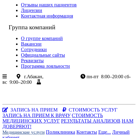
Отзывы наших пациентов
Лицензии
Контактная информация
Группа компаний
О группе компаний
Вакансии
Сотрудники
Официальные сайты
Реквизиты
Программа лояльности
г.Абакан,
ул.Крылова 85
пн-пт
8:00–20:00
сб-
вс
9:00–20:00
Результаты анализов
+7 (3902) 305-085
+7-983-262-3003
Хакасия, г.Абакан, ул.Крылова, 85
Заказать звонок
|
WhatsApp
ЗАПИСЬ НА ПРИЕМ
СТОИМОСТЬ УСЛУГ
ЗАПИСЬ НА ПРИЕМ К ВРАЧУ
СТОИМОСТЬ
МЕДИЦИНСКИХ УСЛУГ
РЕЗУЛЬТАТЫ АНАЛИЗОВ
НАМ
ДОВЕРЯЮТ!
Поликлиника
Контакты
Еще...
Личный
Медицинские услуги
кабинет