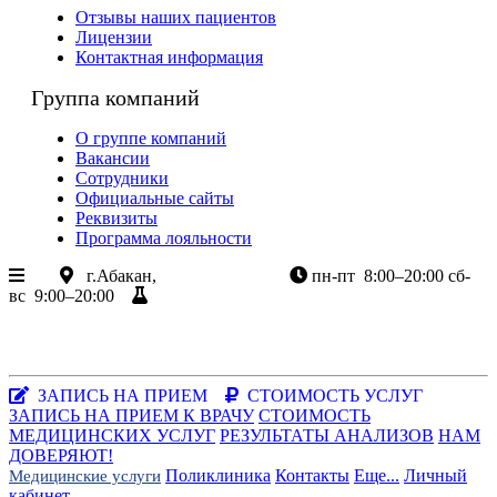
Отзывы наших пациентов
Лицензии
Контактная информация
Группа компаний
О группе компаний
Вакансии
Сотрудники
Официальные сайты
Реквизиты
Программа лояльности
г.Абакан,
ул.Крылова 85
пн-пт
8:00–20:00
сб-
вс
9:00–20:00
Результаты анализов
+7 (3902) 305-085
+7-983-262-3003
Хакасия, г.Абакан, ул.Крылова, 85
Заказать звонок
|
WhatsApp
ЗАПИСЬ НА ПРИЕМ
СТОИМОСТЬ УСЛУГ
ЗАПИСЬ НА ПРИЕМ К ВРАЧУ
СТОИМОСТЬ
МЕДИЦИНСКИХ УСЛУГ
РЕЗУЛЬТАТЫ АНАЛИЗОВ
НАМ
ДОВЕРЯЮТ!
Поликлиника
Контакты
Еще...
Личный
Медицинские услуги
кабинет