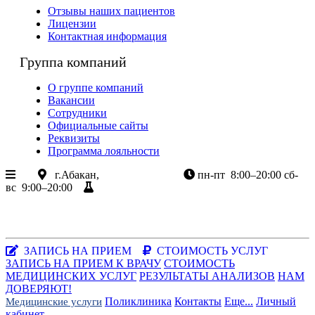
Отзывы наших пациентов
Лицензии
Контактная информация
Группа компаний
О группе компаний
Вакансии
Сотрудники
Официальные сайты
Реквизиты
Программа лояльности
г.Абакан,
ул.Крылова 85
пн-пт
8:00–20:00
сб-
вс
9:00–20:00
Результаты анализов
+7 (3902) 305-085
+7-983-262-3003
Хакасия, г.Абакан, ул.Крылова, 85
Заказать звонок
|
WhatsApp
ЗАПИСЬ НА ПРИЕМ
СТОИМОСТЬ УСЛУГ
ЗАПИСЬ НА ПРИЕМ К ВРАЧУ
СТОИМОСТЬ
МЕДИЦИНСКИХ УСЛУГ
РЕЗУЛЬТАТЫ АНАЛИЗОВ
НАМ
ДОВЕРЯЮТ!
Поликлиника
Контакты
Еще...
Личный
Медицинские услуги
кабинет