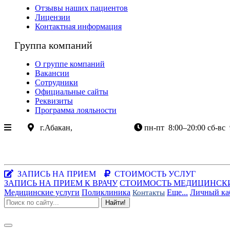
Отзывы наших пациентов
Лицензии
Контактная информация
Группа компаний
О группе компаний
Вакансии
Сотрудники
Официальные сайты
Реквизиты
Программа лояльности
г.Абакан,
ул.Крылова 85
пн-пт
8:00–20:00
сб-вс
+7 (3902) 305-085
+7-983-262-3003
Хакасия, г.Абакан, ул.Крылова, 85
Заказать звонок
|
WhatsApp
ЗАПИСЬ НА ПРИЕМ
СТОИМОСТЬ УСЛУГ
ЗАПИСЬ НА ПРИЕМ К ВРАЧУ
СТОИМОСТЬ МЕДИЦИНСК
Медицинские услуги
Поликлиника
Еще...
Личный ка
Контакты
Найти!