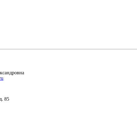
ександровна
ru
д. 85