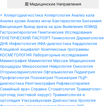
Медицинские Направления
×
Аллергодиагностика
Аллергология
Анализ кала
Анализ крови
Анализ мочи
Бактериология
Биохимия
Вакцинация
Выезд врача на дом
Выявление КОВИД
Гастроэнтерология
Генетические Исследования
ГЕНЕТИЧЕСКИЙ ПАСПОРТ
Гинекология
Дерматология
ДНК
Инфектология
ИФА-диагностика
Кардиология
Клещевой энцефалит
Комплексные программы
КОСМЕТОЛОГИЯ
Лабораторные исследования
Маммография
Маммология
Массаж
Медицинские
процедуры
Микроскопия
Неврология
Онкология
Оториноларингология
Офтальмология
Педиатрия
Профпатология
Психиатрия
Психиатрия
ПЦР-
диагностика
Рентгенография
Рефлексотерапия
Семейный врач
Справки
Стоматология
Травматолог-
ортопед (кистевой хирург)
Травматология и
ортопедия
Ультразвуковая Диагностика
Урология