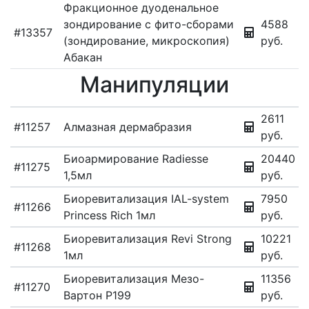
Фракционное дуоденальное
зондирование с фито-сборами
4588
#13357
(зондирование, микроскопия)
руб.
Абакан
Манипуляции
2611
#11257
Алмазная дермабразия
руб.
Биоармирование Radiesse
20440
#11275
1,5мл
руб.
Биоревитализация IAL-system
7950
#11266
Princess Rich 1мл
руб.
Биоревитализация Revi Strong
10221
#11268
1мл
руб.
Биоревитализация Мезо-
11356
#11270
Вартон Р199
руб.