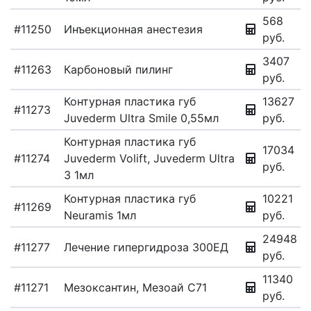
568
#11250
Инъекционная анестезия
руб.
3407
#11263
Карбоновый пилинг
руб.
Контурная пластика губ
13627
#11273
Juvederm Ultra Smile 0,55мл
руб.
Контурная пластика губ
17034
#11274
Juvederm Volift, Juvederm Ultra
руб.
3 1мл
Контурная пластика губ
10221
#11269
Neuramis 1мл
руб.
24948
#11277
Лечение гипергидроза 300ЕД
руб.
11340
#11271
Мезоксантин, Мезоай С71
руб.