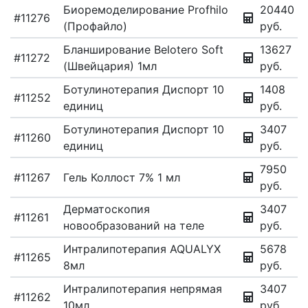
Биоремоделирование Profhilo
20440
#11276
(Профайло)
руб.
Бланширование Belotero Soft
13627
#11272
(Швейцария) 1мл
руб.
Ботулинотерапия Диспорт 10
1408
#11252
единиц
руб.
Ботулинотерапия Диспорт 10
3407
#11260
единиц
руб.
7950
#11267
Гель Коллост 7% 1 мл
руб.
Дерматоскопия
3407
#11261
новообразований на теле
руб.
Интралипотерапия AQUALYX
5678
#11265
8мл
руб.
Интралипотерапия непрямая
3407
#11262
10мл
руб.