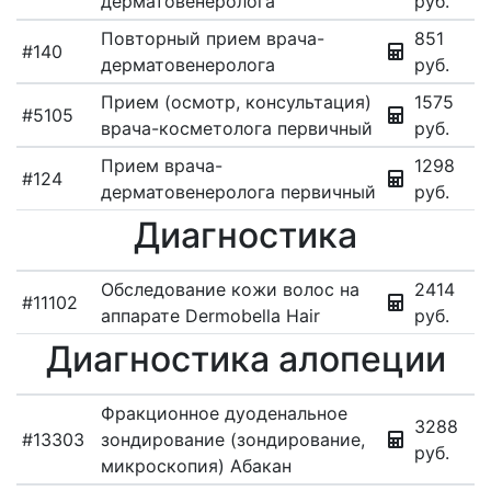
дерматовенеролога
руб.
Повторный прием врача-
851
#140
дерматовенеролога
руб.
Прием (осмотр, консультация)
1575
#5105
врача-косметолога первичный
руб.
Прием врача-
1298
#124
дерматовенеролога первичный
руб.
Диагностика
Обследование кожи волос на
2414
#11102
аппарате Dermobella Hair
руб.
Диагностика алопеции
Фракционное дуоденальное
3288
#13303
зондирование (зондирование,
руб.
микроскопия) Абакан