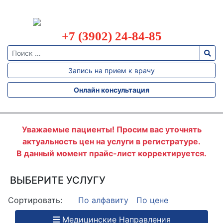
+7 (3902) 24-84-85
АЛЛЕРГОДИАГНОСТИКА
АЛЛЕРГОЛОГИЯ
Запись на прием к врачу
АНАЛИЗ
КАЛА
Онлайн консультация
АНАЛИЗ
КРОВИ
АНАЛИЗ
МОЧИ
Уважаемые пациенты! Просим вас уточнять
актуальность цен на услуги в регистратуре.
БАКТЕРИОЛОГИЯ
В данный момент прайс-лист корректируется.
БИОХИМИЯ
ВАКЦИНАЦИЯ
ВЫБЕРИТЕ УСЛУГУ
ВЫЕЗД
Сортировать:
По алфавиту
По цене
ВРАЧА
НА
ДОМ
Медицинские Направления