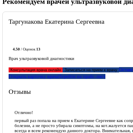
Рекомендуем врачей ультразвуковой ди
Таргунакова Екатерина Сергеевна
4.50
/ Оценок
13
Врач ультразвуковой диагностики
Остави
Консультация врача онлайн
Записаться на прием к врачу
Открыть карточку врача
Перейти на прайс-лист
Отзывы
Отлично!
первый раз попала на прием к Екатерине Сергеевне как со
болезни, а не просто убирала симптомы, на кот.жалуется па
всегда и всем рекомендую данного доктора. Внимательная, 