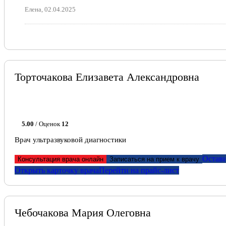
Елена, 02.04.2025
Торточакова Елизавета Александровна
5.00
/ Оценок
12
Врач ультразвуковой диагностики
Остави
Консультация врача онлайн
Записаться на прием к врачу
Открыть карточку врача
Перейти на прайс-лист
Чебочакова Мария Олеговна