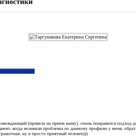
агностики
ть отзыв о враче
провождающий (привела на прием маму). очень понравился подход д
циент. когда возникли проблемы по данному профилю у меня, обрати
грамотная. ну и просто приятный человек)))