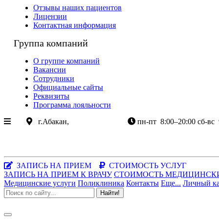
Отзывы наших пациентов
Лицензии
Контактная информация
Группа компаний
О группе компаний
Вакансии
Сотрудники
Официальные сайты
Реквизиты
Программа лояльности
г.Абакан,
ул.Крылова 85
пн-пт
8:00–20:00
сб-вс
+7 (3902) 305-085
+7-983-262-3003
Хакасия, г.Абакан, ул.Крылова, 85
Заказать звонок
|
WhatsApp
ЗАПИСЬ НА ПРИЕМ
СТОИМОСТЬ УСЛУГ
ЗАПИСЬ НА ПРИЕМ К ВРАЧУ
СТОИМОСТЬ МЕДИЦИНСК
Медицинские услуги
Поликлиника
Контакты
Еще...
Личный к
Найти!